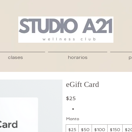
clases
horarios
p
eGift Card
$25
Monto
$25
$50
$100
$150
$2