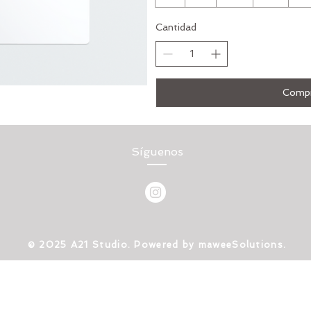
Cantidad
Compr
Síguenos
​© 2025 A21 Studio. Powered by maweeSolutions.