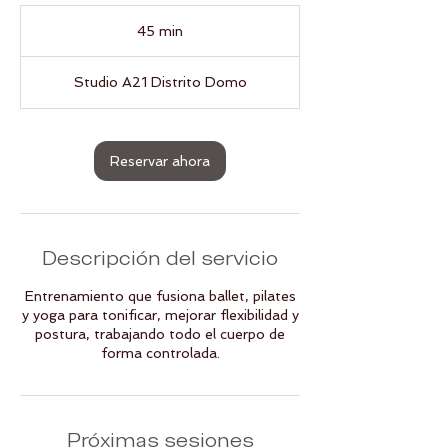
45 min
4
5
Studio A21 Distrito Domo
m
i
n
Reservar ahora
Descripción del servicio
Entrenamiento que fusiona ballet, pilates
y yoga para tonificar, mejorar flexibilidad y
postura, trabajando todo el cuerpo de
forma controlada.
Próximas sesiones