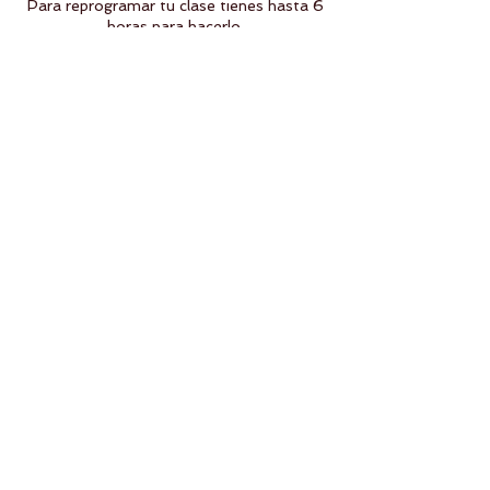
Para reprogramar tu clase tienes hasta 6
horas para hacerlo.
Datos de contacto
DISTRITO DOMO, Avenida Manuel
Ordoñez, El Lechugal, Santa Catarina,
Nuevo Leon, Mexico
8123426076
a21studio.mty@gmail.com
Síguenos