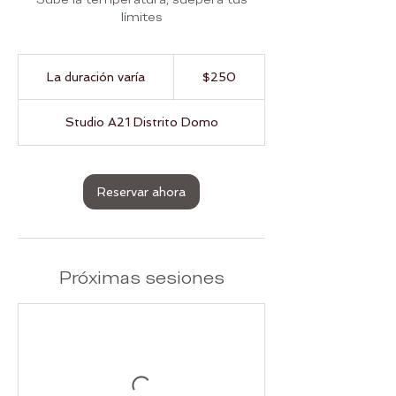
límites
250
pesos
La duración varía
L
$250
mexicanos
a
d
Studio A21 Distrito Domo
u
r
a
c
Reservar ahora
i
ó
n
v
a
Próximas sesiones
r
í
a